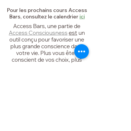
Pour les prochains cours Access
Bars, consultez le calendrier
ici
Access Bars, une partie de
Access Consciousness
est
un
outil conçu pour favoriser une
plus grande conscience dans
votre vie. Plus vous êtes
conscient de vos choix, plus
vous pouvez CHOISIR les
possibilités.
Certains avantages des barres d’accès
peuvent inclure :
- moins de stress
- moins d'anxiété
- aide au sommeil
- clarté
- des possibilités infinies
Que fera Access pour vous ?