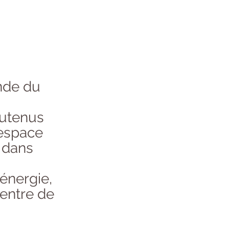
ande du
outenus
 espace
 dans
’énergie,
 entre de