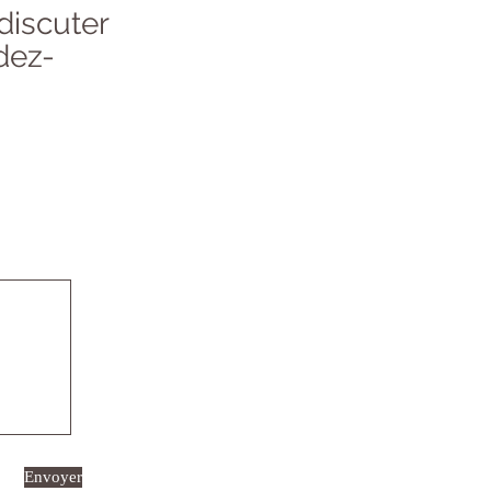
discuter
dez-
Envoyer