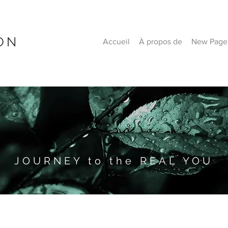
ON
Accueil
À propos de
New Page
JOURNEY to the REAL YOU