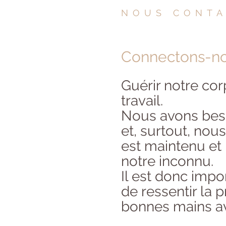
NOUS CONT
Connectons-no
Guérir notre co
travail.
Nous avons beso
et, surtout, nou
est maintenu et
notre inconnu.
Il est donc impor
de ressentir la 
bonnes mains a